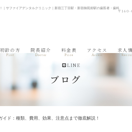
説！｜サファイアデンタルクリニック｜新宿三丁目駅・新宿御苑前駅の歯医者・歯科
〒160
初診の方
院長紹介
料金表
アクセス
求人
First
Doctor
Price
Access
Recru
LINE
ブログ
全ガイド：種類、費用、効果、注意点まで徹底解説！